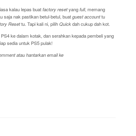
iasa kalau lepas buat
factory reset
yang
full
, memang
au saja nak pastikan betul-betul, buat
guest account
tu
tory Reset
tu. Tapi kali ni, pilih
Quick
dah cukup dah kot.
k PS4 ke dalam kotak, dan serahkan kepada pembeli yang
iap sedia untuk PS5 pulak!
 comment atau hantarkan email ke