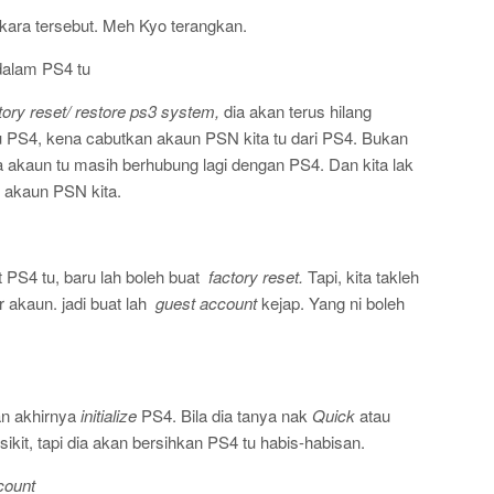
rkara tersebut. Meh Kyo terangkan.
dalam PS4 tu
tory reset/ restore ps3 system,
dia akan terus hilang
 PS4, kena cabutkan akaun PSN kita tu dari PS4. Bukan
a akaun tu masih berhubung lagi dengan PS4. Dan kita lak
n akaun PSN kita.
PS4 tu, baru lah boleh buat
factory reset.
Tapi, kita takleh
 akaun. jadi buat lah
guest account
kejap. Yang ni boleh
an akhirnya
initialize
PS4. Bila dia tanya nak
Quick
atau
ikit, tapi dia akan bersihkan PS4 tu habis-habisan.
count