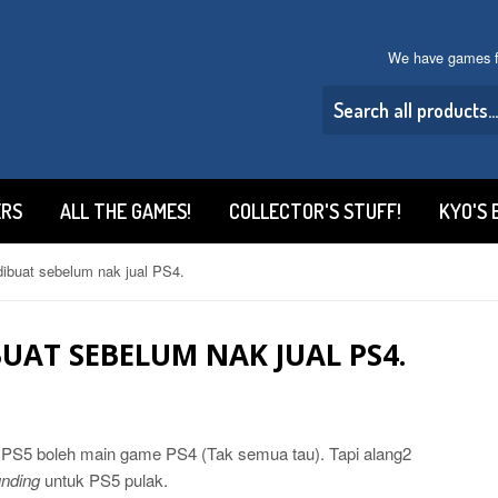
We have games f
ERS
ALL THE GAMES!
COLLECTOR'S STUFF!
KYO'S 
ibuat sebelum nak jual PS4.
UAT SEBELUM NAK JUAL PS4.
a PS5 boleh main game PS4 (Tak semua tau). Tapi alang2
unding
untuk PS5 pulak.