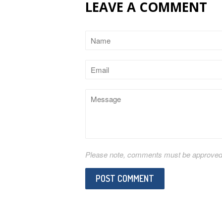
LEAVE A COMMENT
Name
Email
Message
Please note, comments must be approved b