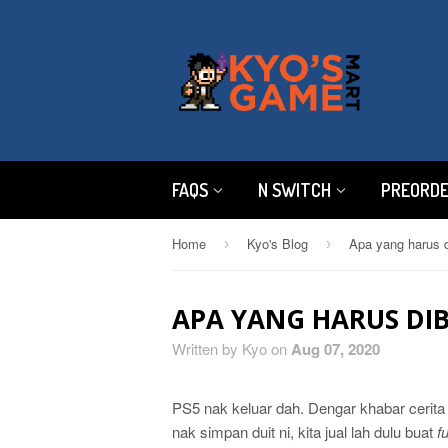
FAQS
N SWITCH
PREORD
Home
Kyo's Blog
Apa yang harus d
›
›
APA YANG HARUS DIB
Written by Kyo on
Aug 07, 2020
PS5 nak keluar dah. Dengar khabar cerit
nak simpan duit ni, kita jual lah dulu buat
f