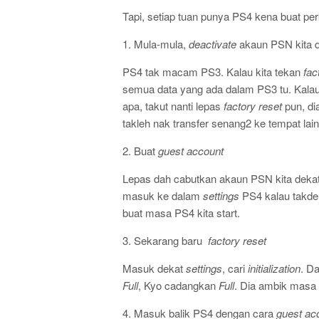
Tapi, setiap tuan punya PS4 kena buat pe
1. Mula-mula,
deactivate
akaun PSN kita 
PS4 tak macam PS3. Kalau kita tekan
fac
semua data yang ada dalam PS3 tu. Kalau
apa, takut nanti lepas
factory reset
pun, di
takleh nak transfer senang2 ke tempat lai
2. Buat
guest account
Lepas dah cabutkan akaun PSN kita dekat 
masuk ke dalam
settings
PS4 kalau takder
buat masa PS4 kita start.
3. Sekarang baru
factory reset
Masuk dekat
settings
, cari
initialization
. D
Full
, Kyo cadangkan
Full
. Dia ambik masa s
4. Masuk balik PS4 dengan cara
guest ac